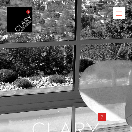
2
Clary